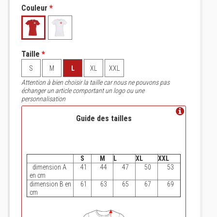
Couleur
*
Taille
*
S
M
L
XL
XXL
Attention à bien choisir la taille car nous ne pouvons pas
échanger un article comportant un logo ou une
personnalisation
Guide des tailles
S
M
L
XL
XXL
dimension A
41
44
47
50
53
en cm
dimension B en
61
63
65
67
69
cm