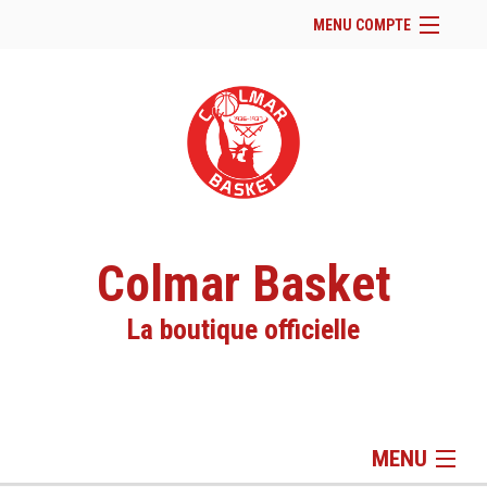
MENU COMPTE
Accueil
Site Web du club
Se connecter
Panier (
vide
)
Colmar Basket
La boutique officielle
MENU