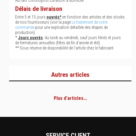
Au tarif Chronopost Livraison à domicile.
Délais de livraison
Entre 5 et 15 jours
ouvrés*
en fonction des articles et des stocks
de nos fournisseurs (voir la page
Le traitement de votre
commande
pour une explication détaillée des étapes de
production).
*
Jours ouvrés
: du lundi au vendredi, sauf jours fériés et jours
de fermetures annuelles (fêtes de fin d'année et été).
** Sous réserve de disponibilité de l'article chez le fabricant
Autres articles
Plus d'articles...
SERVICE CLIENT