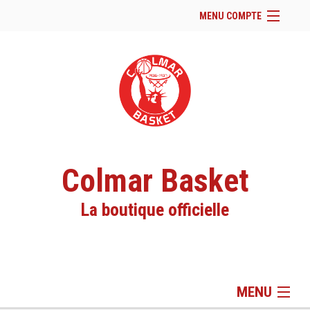
MENU COMPTE
Accueil
Site Web du club
Se connecter
Panier (
vide
)
Colmar Basket
La boutique officielle
MENU