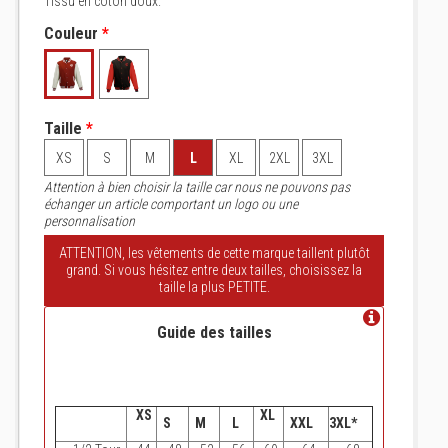
Tissu en coton doux.
Couleur
*
Taille
*
XS
S
M
L
XL
2XL
3XL
Attention à bien choisir la taille car nous ne pouvons pas
échanger un article comportant un logo ou une
personnalisation
ATTENTION, les vêtements de cette marque taillent plutôt
grand. Si vous hésitez entre deux tailles, choisissez la
taille la plus PETITE.
Guide des tailles
XS
XL
S
M
L
XXL
3XL*