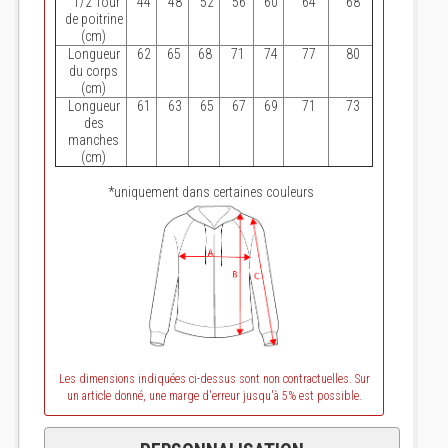
1/2 Tour
44
48
52
56
60
64
68
de poitrine
(cm)
Longueur
62
65
68
71
74
77
80
du corps
(cm)
Longueur
61
63
65
67
69
71
73
des
manches
(cm)
*uniquement dans certaines couleurs
Les dimensions indiquées ci-dessus sont non contractuelles. Sur
un article donné, une marge d'erreur jusqu'à 5% est possible.