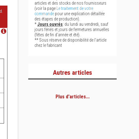
articles et des stocks de nos fournisseurs
(voir la page
Le traitement de votre
d.
commande
pour une explication détaillée
des étapes de production).
*
Jours ouvrés
: du lundi au vendredi, sauf
jours fériés et jours de fermetures annuelles
(fêtes de fin d'année et été).
** Sous réserve de disponibilité de l'article
chez le fabricant
Autres articles
Plus d'articles...