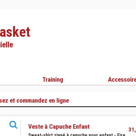
asket
ielle
Training
Accessoir
sez et commandez en ligne
Veste à Capuche Enfant
31,
Sweat-shirt zippé à capuche pour enfant - Fire