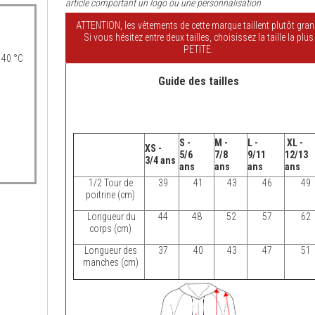
article comportant un logo ou une personnalisation
ATTENTION, les vêtements de cette marque taillent plutôt gran
Si vous hésitez entre deux tailles, choisissez la taille la plus
PETITE.
 40 °C
Guide des tailles
S -
M -
L -
XL -
XS -
5/6
7/8
9/11
12/13
3/4 ans
ans
ans
ans
ans
1/2 Tour de
39
41
43
46
49
poitrine (cm)
Longueur du
44
48
52
57
62
corps (cm)
Longueur des
37
40
43
47
51
manches (cm)