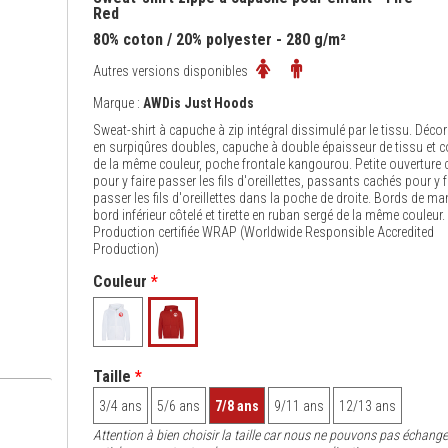
Red
80% coton / 20% polyester - 280 g/m²
Autres versions disponibles
Marque :
AWDis Just Hoods
Sweat-shirt à capuche à zip intégral dissimulé par le tissu. Déco
en surpiqûres doubles, capuche à double épaisseur de tissu et 
de la même couleur, poche frontale kangourou. Petite ouverture 
pour y faire passer les fils d'oreillettes, passants cachés pour y f
passer les fils d'oreillettes dans la poche de droite. Bords de ma
bord inférieur côtelé et tirette en ruban sergé de la même couleur.
Production certifiée WRAP (Worldwide Responsible Accredited
Production)
Couleur
*
Taille
*
3/4 ans
5/6 ans
7/8 ans
9/11 ans
12/13 ans
Attention à bien choisir la taille car nous ne pouvons pas échange