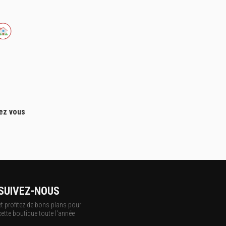
hez vous
SUIVEZ-NOUS
et profitez de bons plans pour
cette boutique toute l'année