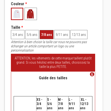
Couleur
*
Taille
*
3/4 ans
5/6 ans
7/8 ans
9/11 ans
12/13 ans
Attention à bien choisir la taille car nous ne pouvons pas
échanger un article comportant un logo ou une
personnalisation
ATTENTION, les vêtements de cette marque taillent plutôt
grand. Si vous hésitez entre deux tailles, choisissez la
taille la plus PETITE.
Guide des tailles
XS -
S -
M -
L -
XL -
3/4
5/6
7/8
9/11
12/13
ans
ans
ans
ans
ans