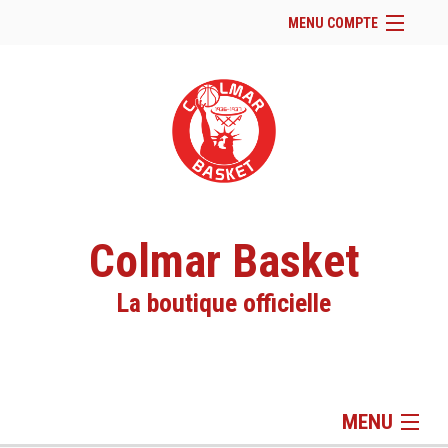
MENU COMPTE
Accueil
Site Web du club
Se connecter
Panier (
vide
)
Colmar Basket
La boutique officielle
MENU