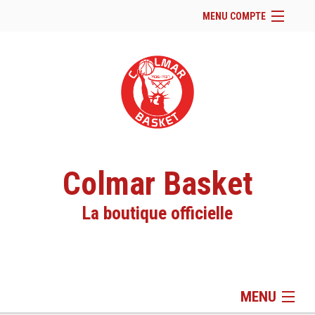
MENU COMPTE
Accueil
Site Web du club
Se connecter
Panier (
vide
)
Colmar Basket
La boutique officielle
MENU